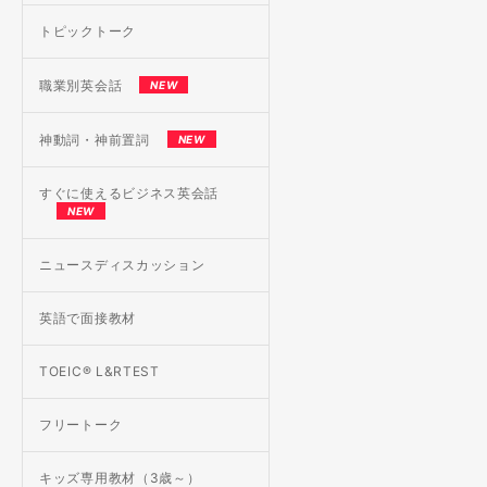
トピックトーク
職業別英会話
NEW
神動詞・神前置詞
NEW
すぐに使えるビジネス英会話
NEW
ニュースディスカッション
英語で面接教材
TOEIC® L&RTEST
フリートーク
キッズ専用教材（3歳～）