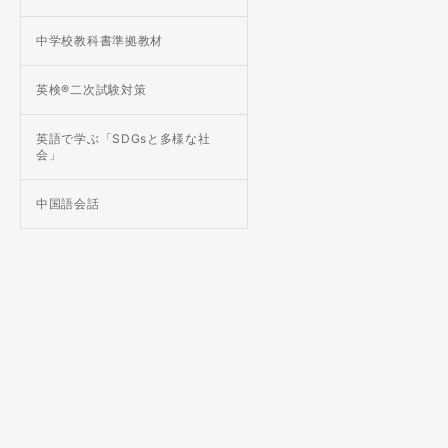
中学校教科書準拠教材
英検®二次試験対策
英語で学ぶ「SDGsと多様な社
会」
中国語会話