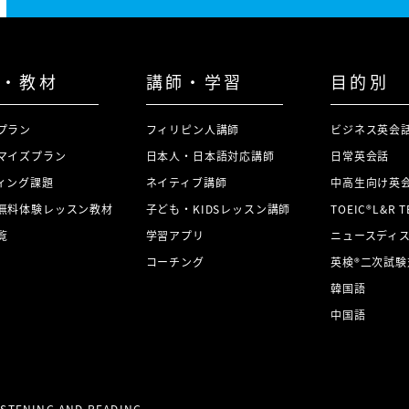
・教材
講師・学習
目的別
プラン
フィリピン人講師
ビジネス英会
マイズプラン
日本人・日本語対応講師
日常英会話
ィング課題
ネイティブ講師
中高生向け英
無料体験レッスン教材
子ども・KIDSレッスン講師
TOEIC®L&R 
覧
学習アプリ
ニュースディ
コーチング
英検®二次試験
韓国語
中国語
LISTENING AND READING.