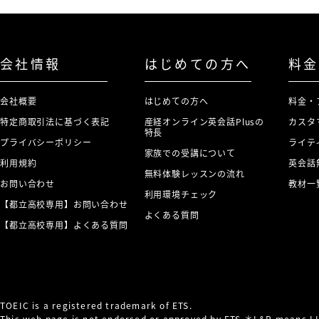
会社情報
はじめての方へ
料金
会社概要
はじめての方へ
料金・
特定商取引法に基づく表記
産経オンライン英会話Plusの
カスタ
特長
プライバシーポリシー
ライテ
家族での受講について
利用規約
英会話
無料体験レッスンの流れ
お問い合わせ
教材一
利用環境チェック
【都立高校専用】お問い合わせ
よくある質問
【都立高校専用】よくある質問
TOEIC is a registered trademark of ETS.
This web page is not endorsed or approved by ETS.＊L&R means 