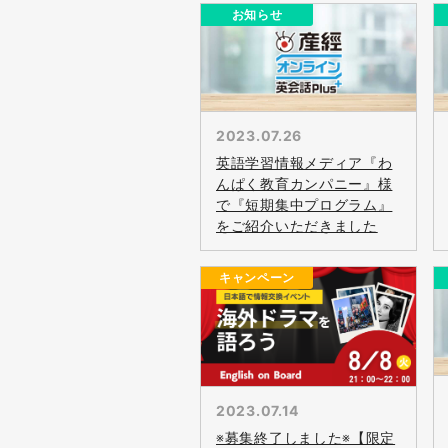
お知らせ
2023.07.26
英語学習情報メディア『わ
んぱく教育カンパニー』様
で『短期集中プログラム』
をご紹介いただきました
キャンペーン
2023.07.14
※募集終了しました※【限定