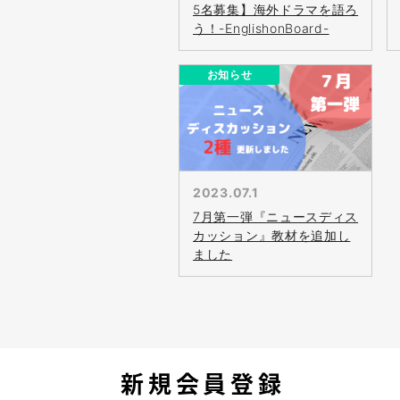
5名募集】海外ドラマを語ろ
う！-EnglishonBoard-
お知らせ
2023.07.1
7月第一弾『ニュースディス
カッション』教材を追加し
ました
新規会員登録