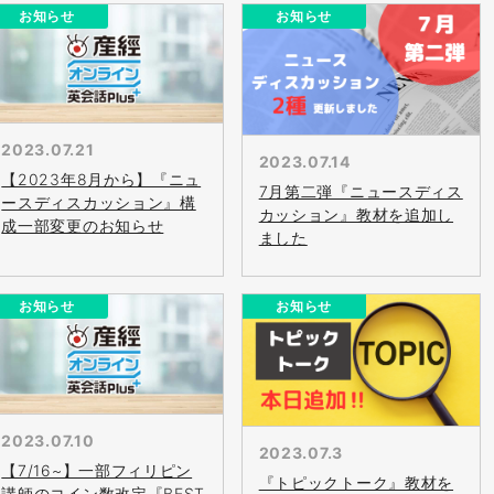
お知らせ
お知らせ
2023.07.21
2023.07.14
【2023年8月から】『ニュ
7月第二弾『ニュースディス
ースディスカッション』構
カッション』教材を追加し
成一部変更のお知らせ
ました
お知らせ
お知らせ
2023.07.10
2023.07.3
【7/16~】一部フィリピン
『トピックトーク』教材を
講師のコイン数改定『BEST