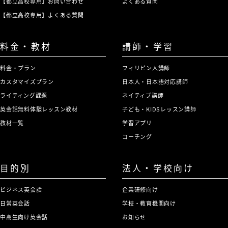
【都立高校専用】お問い合わせ
よくある質問
【都立高校専用】よくある質問
料金・教材
講師・学習
料金・プラン
フィリピン人講師
カスタマイズプラン
日本人・日本語対応講師
ライティング課題
ネイティブ講師
英会話無料体験レッスン教材
子ども・KIDSレッスン講師
教材一覧
学習アプリ
コーチング
目的別
法人・学校向け
ビジネス英会話
企業研修向け
日常英会話
学校・教育機関向け
中高生向け英会話
お知らせ