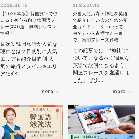
2025.06.12
2025.06.10
【2025年版】韓国旅行で使
外国人にお寺・神社を英語
える！初心者向け韓国語フ
で紹介したい人のための完
レーズ40選｜無料レッスン
全ガイド～「Shrineって
情報も
何？」から参拝マナーま
で、実用フレーズ満載～
目次1. 韓国旅行が人気な
この記事では、“神社”に
理由とは？目的別に人気
ついて、なるべく簡単な
エリアも紹介目的別 人
英語で説明できるよう、
気の旅行スタイル＆エリ
関連フレーズを厳選しま
ア紹介2...
した。ぜひ...
more
more