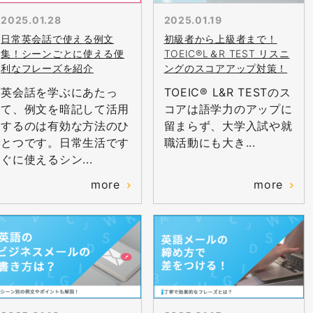
2025.01.28
2025.01.19
日常英会話で使える例文
初級者から上級者まで！
集！シーンごとに使える便
TOEIC®L＆R TEST リスニ
利なフレーズを紹介
ングのスコアアップ対策！
英会話を学ぶにあたっ
TOEIC® L&R TESTのス
て、例文を暗記して活用
コアは語学力のアップに
するのは有効な方法のひ
留まらず、大学入試や就
とつです。日常生活です
職活動にも大き...
ぐに使えるシン...
more
more