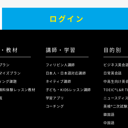
ログイン
・教材
講師・学習
目的別
プラン
フィリピン人講師
ビジネス英会
マイズプラン
日本人・日本語対応講師
日常英会話
ィング課題
ネイティブ講師
中高生向け英
無料体験レッスン教材
子ども・KIDSレッスン講師
TOEIC®L&R 
覧
学習アプリ
ニュースディ
コーチング
英検®二次試験
韓国語
中国語