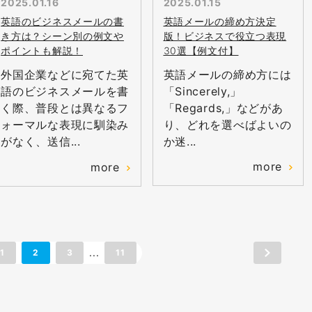
2025.01.16
2025.01.15
英語のビジネスメールの書
英語メールの締め方決定
き方は？シーン別の例文や
版！ビジネスで役立つ表現
ポイントも解説！
30選【例文付】
外国企業などに宛てた英
英語メールの締め方には
語のビジネスメールを書
「Sincerely,」
く際、普段とは異なるフ
「Regards,」などがあ
ォーマルな表現に馴染み
り、どれを選べばよいの
がなく、送信...
か迷...
more
more
...
1
2
3
11