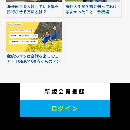
海外留学を反対している親を
海外大学留学前に知っておけ
説得させる方法とは？
ばよかったこと 学校編
無料
【Hinako vol.1】
【Hinako vol.2】
会員登録
継続のコツは会話を楽しむこ
と！TOEIC400点からのオン
ライン英会話受講
新規会員登録
ログイン