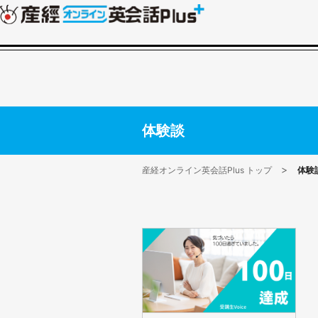
体験談
産経オンライン英会話Plus トップ
体験