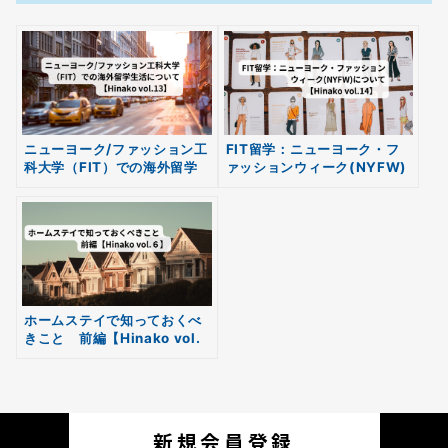
ニューヨーク/ファッション工
FIT留学：ニューヨーク・フ
科大学（FIT）での海外留学
ァッションウィーク(NYFW)
無料
生活について【Hinako
について【Hinako vol.14】
会員登録
vol.13】
ホームステイで知っておくべ
きこと 前編【Hinako vol.
６】
新規会員登録