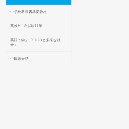
中学校教科書準拠教材
英検®二次試験対策
英語で学ぶ「SDGsと多様な社
会」
中国語会話