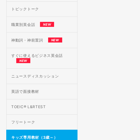
トピックトーク
職業別英会話
NEW
神動詞・神前置詞
NEW
すぐに使えるビジネス英会話
NEW
ニュースディスカッション
英語で面接教材
TOEIC® L&RTEST
フリートーク
キッズ専用教材（3歳～）