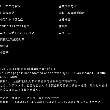
ビジネス英会話
企業研修向け
日常英会話
学校・教育機関向け
中高生向け英会話
お知らせ
TOEIC®L&R TEST対策
体験談
ニュースディスカッション
ニュース
英検®二次試験対策
韓国語
中国語
TOEIC is a registered trademark of ETS.
This web page is not endorsed or approved by ETS.＊L&R means LISTENING
AND READING.
英検®は、公益財団法人 日本英語検定協会の登録商標です。
このコンテンツは、公益財団法人 日本英語検定協会の承認や推奨、その他の検討
を受けたものではありません。
会社名 産経ヒューマンラーニング株式会社
所在地 〒160-0023 東京都新宿区西新宿7-5-25 西新宿プライムスクエア