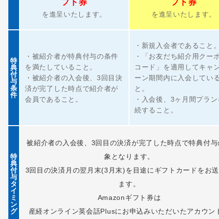
フト券
フト券
を進呈いたします。
を進呈いたします。
・新規入会者であること
・被紹介者が特典付与の条件
・「お友だち紹介用クー
特
を満たしていること。
コード」を適用してキャ
典
付
・被紹介者の入会後、3回目決
ーン期間内に入会してい
与
条
済が完了した時点で紹介者が
と。
件
会員であること。
・入会後、3ヶ月間プラン
続すること。
被紹介者の入会後、3回目の決済が完了した時点で特典付与
特
象となります。
典
付
3回目の決済月の翌月末(3月末)を目途にギフトカードをお
与
タ
ます。
イ
ミ
Amazonギフト券は
ン
グ
産経オンライン英会話Plusにお申込みいただいたアカウン