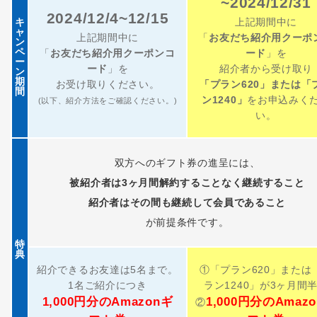
~2024/12/31
2024/12/4~12/15
キ
上記期間中に
ャ
上記期間中に
「
お友だち紹介用クーポ
ン
ペ
「
お友だち紹介用クーポンコ
ード
」を
ー
ード
」を
紹介者から受け取り
ン
期
お受け取りください。
「プラン620」または「
間
ン1240」
をお申込みく
(以下、紹介方法をご確認ください。)
い。
双方へのギフト券の進呈には、
被紹介者は3ヶ月間解約することなく継続すること
紹介者はその間も継続して会員であること
が前提条件です。
特
典
紹介できるお友達は5名まで。
①「プラン620」または
1名ご紹介につき
ラン1240」が3ヶ月間
1,000円分のAmazonギ
1,000円分のAmaz
②