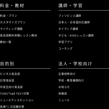
料金・教材
講師・学習
料金・プラン
フィリピン人講師
カスタマイズプラン
日本人・日本語対応講師
ライティング課題
ネイティブ講師
英会話無料体験レッスン教材
子ども・KIDSレッスン講師
教材一覧
学習アプリ
コーチング
目的別
法人・学校向け
ビジネス英会話
企業研修向け
日常英会話
学校・教育機関向け
中高生向け英会話
お知らせ
TOEIC®L&R TEST対策
体験談
ニュースディスカッション
ニュース
英検®二次試験対策