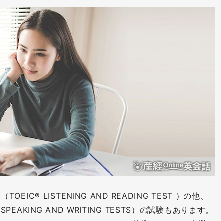
T（TOEIC® LISTENING AND READING TEST ）の他、
C® SPEAKING AND WRITING TESTS）の試験もあります。