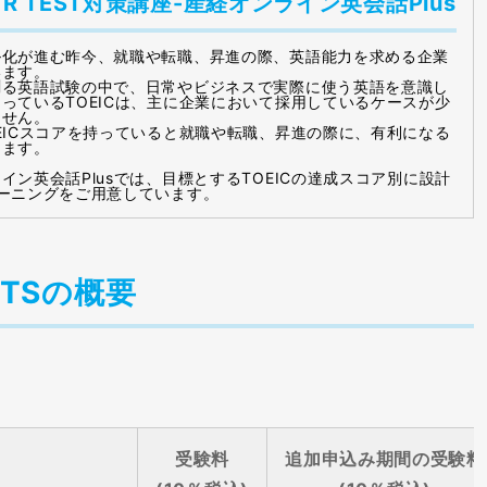
＆R TEST対策講座-産経オンライン英会話Plus
ル化が進む昨今、就職や転職、昇進の際、英語能力を求める企業
います。
測る英語試験の中で、日常やビジネスで実際に使う英語を意識し
っているTOEICは、主に企業において採用しているケースが少
ません。
EICスコアを持っていると就職や転職、昇進の際に、有利になる
ります。
イン英会話Plusでは、目標とするTOEICの達成スコア別に設計
ーニングをご用意しています。
ESTSの概要
受験料
追加申込み期間の受験料