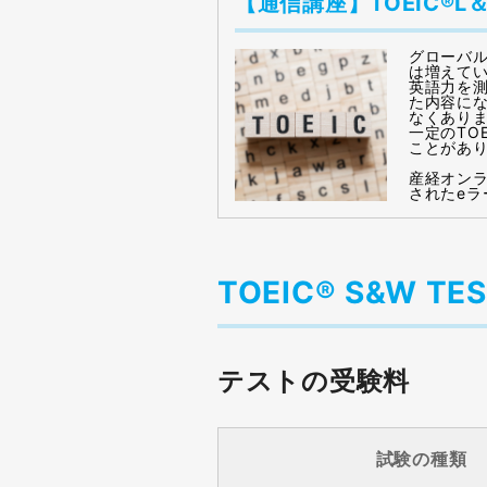
【通信講座】TOEIC®L
グローバ
は増えて
英語力を
た内容にな
なくあり
一定のTO
ことがあ
産経オンラ
されたeラ
TOEIC® S&W T
テストの受験料
試験の種類