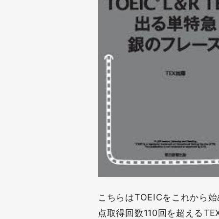
こちらはTOEICをこれから
点取得回数110回を超えるT