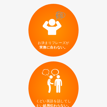
医療
NEW!!
美容院
NEW!!
スーパーマーケット
コンビニ
お決まりフレーズが
実務に合わない。
洋食レストラン
カフェ・ファストフード
ホテル
和食
レストラン
くどい英語を話してし
まい
結局伝わらない。