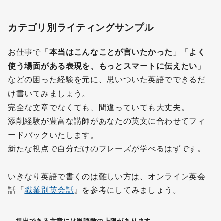
お申込み時の注意事項
カテゴリ別ライティングサンプル
お申込み後の流れ
お仕事で「
本当はこんなことが言いたかった
」「
よく
みんなで投稿！職業英語辞典
使う場面がある表現を、もっとスマートに伝えたい
」
などの困った経験を元に、思いついた英語でできるだ
お問い合わせ
け書いてみましょう。
よくある質問
完全な文章でなくても、間違っていても大丈夫。
添削経験が豊富な講師があなたの英文に合わせてフィ
ードバックいたします。
新たな視点で自分だけのフレーズが学べるはずです。
いきなり英語で書くのは難しい方は、オンライン英会
話『
職業別英会話
』を参考にしてみましょう。
提出できる文章には単語数の上限があります。