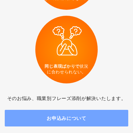
小売店
タクシー
鉄道
郵便局
キャビンアテンダント
同じ表現ばかりで
状況
に合わせられない。
課題提出時の注意事項
お申込みについて
そのお悩み、職業別フレーズ添削が解決いたします。
必要なコイン数
申し込み
お申込みについて
利用条件