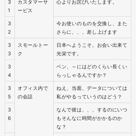
3
カスタマーサ
心よりお詫びいたします。
1
ービス
3
今お使いのものを交換し、また
2
さらに、、、差し上げます
3
スモールトー
日本へようこそ。お会い出来て
3
ク
光栄です。
3
ベン、～にはどのくらい長くい
4
らっしゃるんですか？
3
オフィス内で
ねえ、当面、データについては
5
の会話
私がやるっていうのはどう？
3
なんで彼は、、、するのにいつ
6
もそんなに時間がかかるのか
な？