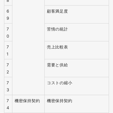
8
6
顧客満足度
9
7
苦情の統計
0
7
売上比較表
1
7
需要と供給
2
7
コストの縮小
3
7
機密保持契約
機密保持契約
4