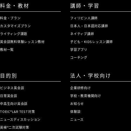
料金・教材
講師・学習
料金・プラン
フィリピン人講師
カスタマイズプラン
日本人・日本語対応講師
ライティング課題
ネイティブ講師
英会話無料体験レッスン教材
子ども・KIDSレッスン講師
教材一覧
学習アプリ
コーチング
目的別
法人・学校向け
ビジネス英会話
企業研修向け
日常英会話
学校・教育機関向け
中高生向け英会話
お知らせ
TOEIC®L&R TEST対策
体験談
ニュースディスカッション
ニュース
英検®二次試験対策