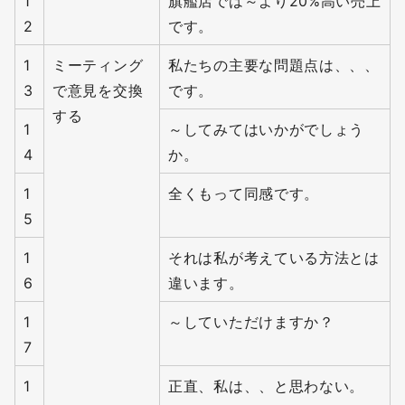
1
旗艦店では～より20%高い売上
2
です。
1
ミーティング
私たちの主要な問題点は、、、
3
で意見を交換
です。
する
1
～してみてはいかがでしょう
4
か。
1
全くもって同感です。
5
1
それは私が考えている方法とは
6
違います。
1
～していただけますか？
7
1
正直、私は、、と思わない。