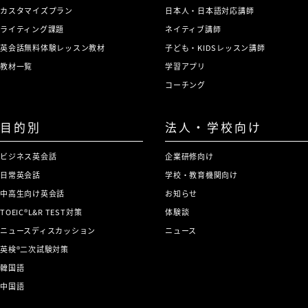
カスタマイズプラン
日本人・日本語対応講師
ライティング課題
ネイティブ講師
英会話無料体験レッスン教材
子ども・KIDSレッスン講師
教材一覧
学習アプリ
コーチング
目的別
法人・学校向け
ビジネス英会話
企業研修向け
日常英会話
学校・教育機関向け
中高生向け英会話
お知らせ
TOEIC®L&R TEST対策
体験談
ニュースディスカッション
ニュース
英検®二次試験対策
韓国語
中国語