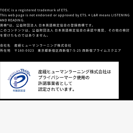
TOEIC is a registered trademark of ETS.
This web page is not endorsed or approved by ETS.＊L&R means LISTENING
AND READING.
英検®は、公益財団法人 日本英語検定協会の登録商標です。
このコンテンツは、公益財団法人 日本英語検定協会の承認や推奨、その他の検討
を受けたものではありません。
会社名 産経ヒューマンラーニング株式会社
所在地 〒160-0023 東京都新宿区西新宿7-5-25 西新宿プライムスクエア