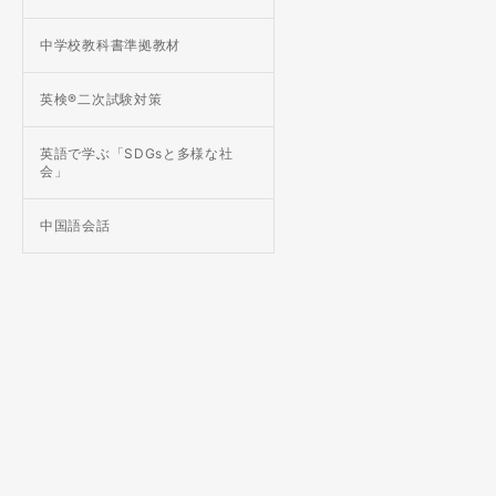
中学校教科書準拠教材
英検®二次試験対策
英語で学ぶ「SDGsと多様な社
会」
中国語会話