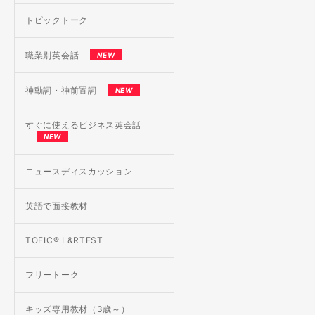
トピックトーク
職業別英会話
NEW
神動詞・神前置詞
NEW
すぐに使えるビジネス英会話
NEW
ニュースディスカッション
英語で面接教材
TOEIC® L&RTEST
フリートーク
キッズ専用教材（3歳～）