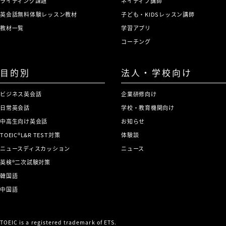
ライティング課題
ネイティブ講師
英会話無料体験レッスン教材
子ども・KIDSレッスン講師
教材一覧
学習アプリ
コーチング
目的別
法人・学校向け
ビジネス英会話
企業研修向け
日常英会話
学校・教育機関向け
中高生向け英会話
お知らせ
TOEIC®L&R TEST対策
体験談
ニュースディスカッション
ニュース
英検®二次試験対策
韓国語
中国語
TOEIC is a registered trademark of ETS.