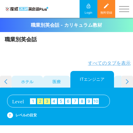
Login
無料登録
職業別英会話 - カリキュラム教材
職業別英会話
すべてのタブを表示
ITエンジニア
ホテル
医療
ファ
1
2
3
4
5
6
7
8
9
10
Level
レベルの目安
?