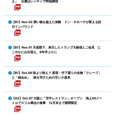
え」 豆腐はレンチンで時短調理
【B1】Nov.02 買い物を超えた体験 ドン・キホーテが変える訪
日インバウンド
【B1】Nov.01 天皇陛下、来日したトランプ大統領とご会見 に
こやかにお出迎え、6年半ぶりに
【B1】Oct.08 味より映え？ 原宿・竹下通りの名物「クレープ」
と「綿あめ」 旅を写すための甘い小道具
【A2】Oct.07 大阪に「空中レストラン」オープン 地上40メー
トルでスリル満点の食事 12月末まで期間限定