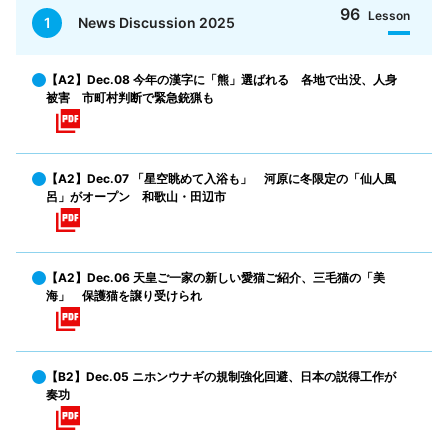
96
Lesson
1
News Discussion 2025
【A2】Dec.08 今年の漢字に「熊」選ばれる 各地で出没、人身
被害 市町村判断で緊急銃猟も
【A2】Dec.07 「星空眺めて入浴も」 河原に冬限定の「仙人風
呂」がオープン 和歌山・田辺市
【A2】Dec.06 天皇ご一家の新しい愛猫ご紹介、三毛猫の「美
海」 保護猫を譲り受けられ
【B2】Dec.05 ニホンウナギの規制強化回避、日本の説得工作が
奏功