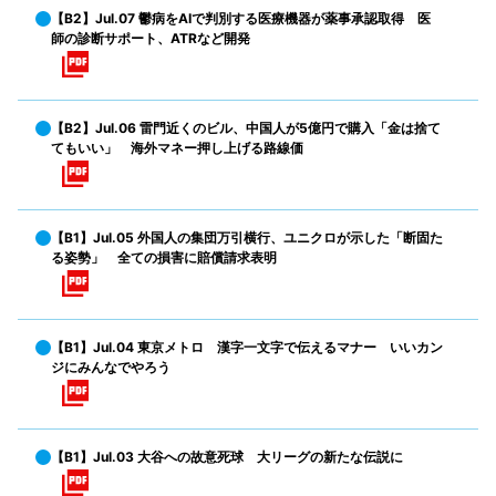
【B2】Jul.07 鬱病をAIで判別する医療機器が薬事承認取得 医
師の診断サポート、ATRなど開発
【B2】Jul.06 雷門近くのビル、中国人が5億円で購入「金は捨て
てもいい」 海外マネー押し上げる路線価
【B1】Jul.05 外国人の集団万引横行、ユニクロが示した「断固た
る姿勢」 全ての損害に賠償請求表明
【B1】Jul.04 東京メトロ 漢字一文字で伝えるマナー いいカン
ジにみんなでやろう
【B1】Jul.03 大谷への故意死球 大リーグの新たな伝説に