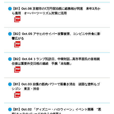
【B1】Oct.06 京都市の1万円宿泊税に総務相が同意 来年3月か
ら適用 オーバーツーリズム対策に活用
【B2】Oct.05 アサヒのサイバー攻撃被害、コンビニや外食に影
響広がる
【B2】Oct.04 トランプ氏訪日、中韓対話…高市早苗氏の首相就
任後は重要外交日程の連続 手腕「未知数」
【B1】Oct.03 自慢の筋肉パワーで落書き消去 頑固な塗料もゴ
シゴシ 東京・渋谷
【B1】Oct.02 「ディズニー・ハロウィーン」イベント開幕 “悪
役”キャラのパレードや大人の仮装も