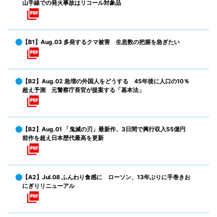
山手線での発火事故はリコール対象品
【B1】Aug.03 多発するクマ被害 生息数の把握を急ぎたい
【B2】Aug.02 急増の外国人をどうする 45年後に人口の10％
超え予測 元警察庁長官が提案する「基本法」
【B2】Aug.01 「鬼滅の刃」最新作、3日間で興行収入55億円
前作を超え日本歴代最高を更新
【A2】Jul.08 ふんわり食感に ローソン、13年ぶりに手巻きお
にぎりリニューアル