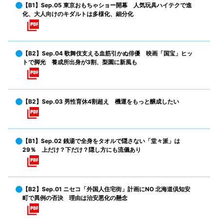
【B1】Sep.05 東京おもちゃショー開幕 人気玩具ハイテクで進
化、大人向けのキダルトは多様化、細分化
【B2】Sep.04 歌舞伎支える血筋引かぬ俳優 映画「国宝」ヒッ
トで脚光 養成所出身が3割、梨園に新風も
【B2】Sep.03 男性育休4割超え 機運をもっと醸成したい
【B1】Sep.02 銭湯で全身をタオルで隠さない「堂々派」は
29％ 上だけ？下だけ？隠し方にも流儀あり
【B2】Sep.01 ニセコ「外国人住宅街」計画にNO 北海道倶知安
町で異例の否決 理由は治安悪化の懸念