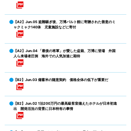
【A2】Jun.05 盗難騒ぎ後、万博バルト館に寄贈された善意のミ
ャクミャク140体 児童施設などに寄付
【A2】Jun.04 「最後の将軍」が愛した盆栽、万博に登場 外国
人ら来場者圧倒 海外での人気加速に期待
【B2】Jun.03 備蓄米の随意契約 価格全体の低下が重要だ
【B2】Jun.02 1泊200万円の最高級客室備えたホテルが日本初進
出 開発活況の背景に日本特有の事情