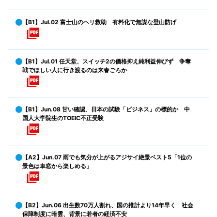
【B1】Jul.02 富士山のヘリ救助 有料化で無謀な登山防げ
【B1】Jul.01 任天堂、スイッチ2の価格抑え純利益伸びず 争奪
戦でほしい人に行き渡るのは来春ごろか
【B1】Jun.08 甘い確認、日本の試験「ビジネス」の標的か 中
国人大学院生のTOEIC不正受験
【A2】Jun.07 雨でも気分が上がるアジサイ絶景ベスト5「1位の
景色は車窓から楽しめる」
【B2】Jun.06 出生数70万人割れ、国の推計より14年早く 社会
保障制度に暗雲、背景に若者の経済不安