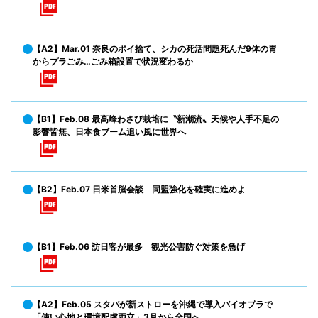
【A2】Mar.01 奈良のポイ捨て、シカの死活問題死んだ9体の胃
からプラごみ…ごみ箱設置で状況変わるか
【B1】Feb.08 最高峰わさび栽培に〝新潮流〟天候や人手不足の
影響皆無、日本食ブーム追い風に世界へ
【B2】Feb.07 日米首脳会談 同盟強化を確実に進めよ
【B1】Feb.06 訪日客が最多 観光公害防ぐ対策を急げ
【A2】Feb.05 スタバが新ストローを沖縄で導入バイオプラで
「使い心地と環境配慮両立」3月から全国へ