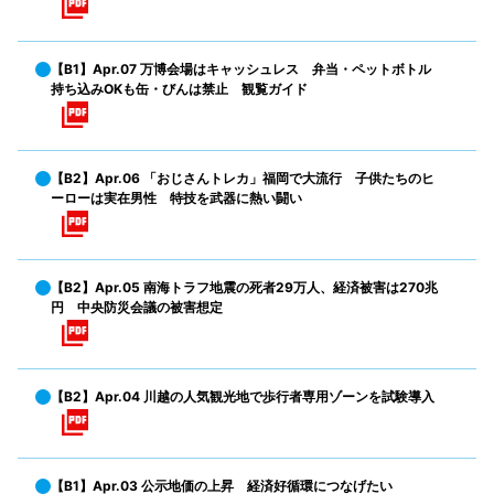
【B1】Apr.07 万博会場はキャッシュレス 弁当・ペットボトル
持ち込みOKも缶・びんは禁止 観覧ガイド
【B2】Apr.06 「おじさんトレカ」福岡で大流行 子供たちのヒ
ーローは実在男性 特技を武器に熱い闘い
【B2】Apr.05 南海トラフ地震の死者29万人、経済被害は270兆
円 中央防災会議の被害想定
【B2】Apr.04 川越の人気観光地で歩行者専用ゾーンを試験導入
【B1】Apr.03 公示地価の上昇 経済好循環につなげたい