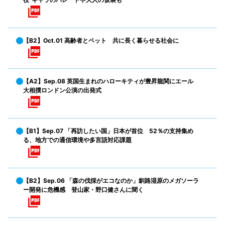
【B2】Oct.01 高齢者とペット 共に長く暮らせる社会に
【A2】Sep.08 英国生まれのハローキティが豊昇龍関にエール
大相撲ロンドン公演の出発式
【B1】Sep.07 「再訪したい国」日本が首位 52％の支持集め
る、地方での通信環境や多言語対応課題
【B2】Sep.06 「森の伐採がエコなのか」釧路湿原のメガソーラ
ー開発に危機感 登山家・野口健さんに聞く