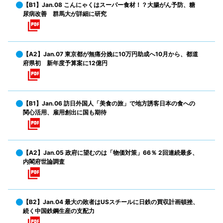
【B1】Jan.08 こんにゃくはスーパー食材！？大腸がん予防、糖
尿病改善 群馬大が詳細に研究
【A2】Jan.07 東京都が無痛分娩に10万円助成へ10月から、都道
府県初 新年度予算案に12億円
【B1】Jan.06 訪日外国人「美食の旅」で地方誘客日本の食への
関心活用、雇用創出に国も期待
【A2】Jan.05 政府に望むのは「物価対策」66％ 2回連続最多、
内閣府世論調査
【B2】Jan.04 最大の敗者はUSスチールに日鉄の買収計画頓挫、
続く中国鉄鋼生産の支配力