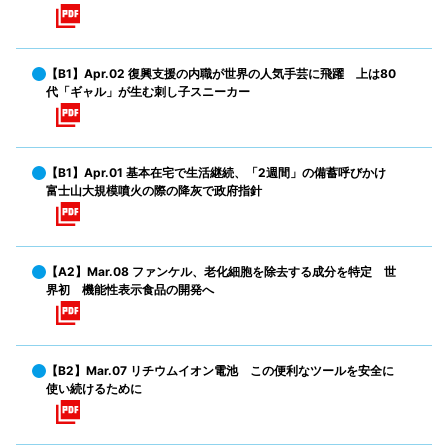
【B1】Apr.02 復興支援の内職が世界の人気手芸に飛躍 上は80
代「ギャル」が生む刺し子スニーカー
【B1】Apr.01 基本在宅で生活継続、「2週間」の備蓄呼びかけ
富士山大規模噴火の際の降灰で政府指針
【A2】Mar.08 ファンケル、老化細胞を除去する成分を特定 世
界初 機能性表示食品の開発へ
【B2】Mar.07 リチウムイオン電池 この便利なツールを安全に
使い続けるために