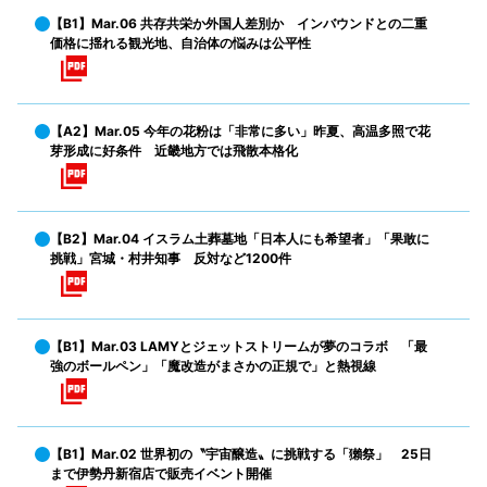
【B1】Mar.06 共存共栄か外国人差別か インバウンドとの二重
価格に揺れる観光地、自治体の悩みは公平性
【A2】Mar.05 今年の花粉は「非常に多い」昨夏、高温多照で花
芽形成に好条件 近畿地方では飛散本格化
【B2】Mar.04 イスラム土葬墓地「日本人にも希望者」「果敢に
挑戦」宮城・村井知事 反対など1200件
【B1】Mar.03 LAMYとジェットストリームが夢のコラボ 「最
強のボールペン」「魔改造がまさかの正規で」と熱視線
【B1】Mar.02 世界初の〝宇宙醸造〟に挑戦する「獺祭」 25日
まで伊勢丹新宿店で販売イベント開催