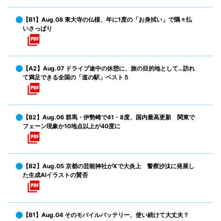
【B1】Aug.08 東大寺の仏様、年に1度の「お身拭い」で隅々払
いさっぱり
【A2】Aug.07 ドライブ途中の休憩に、旅の目的地として…訪れ
て満足できる全国の「道の駅」ベスト５
【B2】Aug.06 群馬・伊勢崎で41・8度、国内最高更新 関東で
フェーン現象か10地点以上が40度に
【B2】Aug.05 京都の芸能神社がXで大炎上 警察沙汰に発展し
た生成AIイラストの賛否
【B1】Aug.04 そのモバイルバッテリー、使い続けて大丈夫？