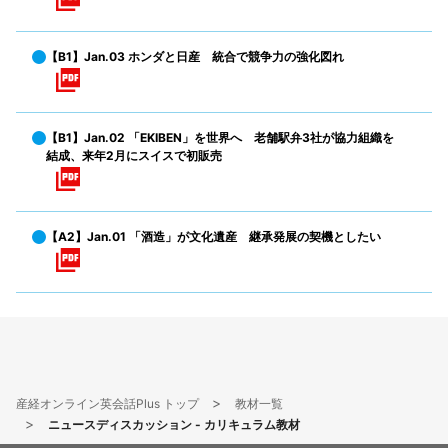
【B1】Jan.03 ホンダと日産 統合で競争力の強化図れ
【B1】Jan.02 「EKIBEN」を世界へ 老舗駅弁3社が協力組織を
結成、来年2月にスイスで初販売
【A2】Jan.01 「酒造」が文化遺産 継承発展の契機としたい
産経オンライン英会話Plus トップ
教材一覧
ニュースディスカッション - カリキュラム教材