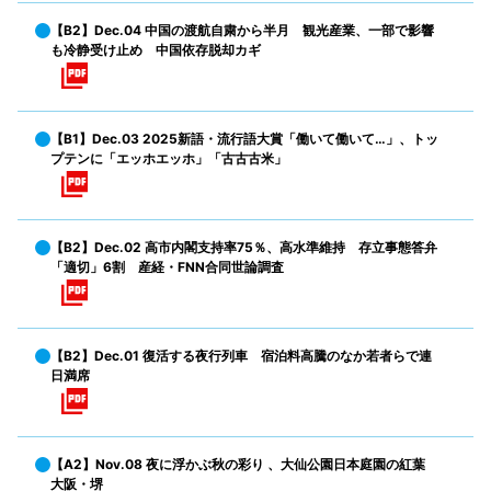
【B2】Dec.04 中国の渡航自粛から半月 観光産業、一部で影響
も冷静受け止め 中国依存脱却カギ
【B1】Dec.03 2025新語・流行語大賞「働いて働いて…」、トッ
プテンに「エッホエッホ」「古古古米」
【B2】Dec.02 高市内閣支持率75％、高水準維持 存立事態答弁
「適切」6割 産経・FNN合同世論調査
【B2】Dec.01 復活する夜行列車 宿泊料高騰のなか若者らで連
日満席
【A2】Nov.08 夜に浮かぶ秋の彩り 、大仙公園日本庭園の紅葉
大阪・堺