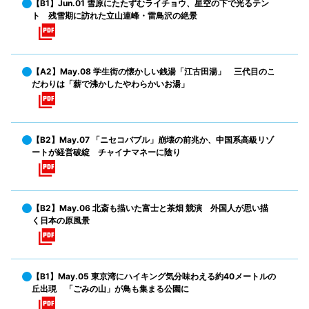
【B1】Jun.01 雪原にたたずむライチョウ、星空の下で光るテン
ト 残雪期に訪れた立山連峰・雷鳥沢の絶景
【A2】May.08 学生街の懐かしい銭湯「江古田湯」 三代目のこ
だわりは「薪で沸かしたやわらかいお湯」
【B2】May.07 「ニセコバブル」崩壊の前兆か、中国系高級リゾ
ートが経営破綻 チャイナマネーに陰り
【B2】May.06 北斎も描いた富士と茶畑 競演 外国人が思い描
く日本の原風景
【B1】May.05 東京湾にハイキング気分味わえる約40メートルの
丘出現 「ごみの山」が鳥も集まる公園に