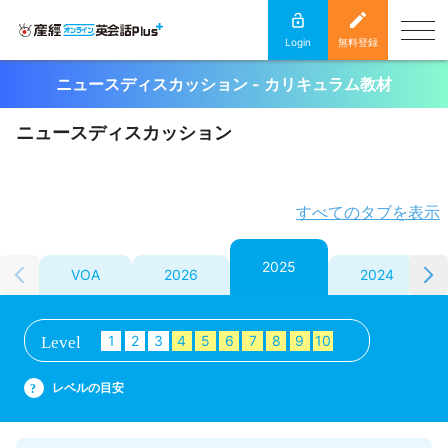
Login
無料登録
ニュースディスカッション - カリキュラム教材
ニュースディスカッション
すべてのタブを表示
2025
VOA
2026
2024
1
2
3
4
5
6
7
8
9
10
Level
レベルの目安
?