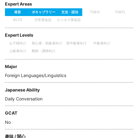
Expert Areas
発音
ボキャブラリー
文法・語法
TOEIC
TOEFL
日常英会話
ビジネス英会話
IELTS
Expert Levels
お子様向け
初心者・初級者向け
初中級者向け
中級者向け
上級者向け
教師・講師向け
Major
Foreign Languages/Linguistics
Japanese Ability
Daily Conversation
GCAT
No
趣味 / 関心