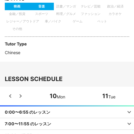
映画
音楽
読書／マンガ
テレビ／芸能
政治／経済
金融／投資
スポーツ
料理／グルメ
ファッション
カラオケ
レジャー／アウトドア
車／バイク
ゲーム
ペット
その他
Tutor Type
Chinese
LESSON SCHEDULE
10
11
Mon
Tue
0:00〜6:55 のレッスン
7:00〜11:55 のレッスン