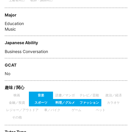
上級者向け
教師・講師向け
Major
Education
Music
Japanese Ability
Business Conversation
GCAT
No
趣味 / 関心
映画
音楽
読書／マンガ
テレビ／芸能
政治／経済
金融／投資
スポーツ
料理／グルメ
ファッション
カラオケ
レジャー／アウトドア
車／バイク
ゲーム
ペット
その他
Tutor Type