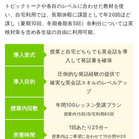
トピックトークや各自のレベルに合わせた教材を使
い、自宅利用では、長期休暇に課題として年20回ほど
課し（夏期10回、冬期春期各5回）余剰分については英
検対策を含め各生徒の自由に利用可能。
授業と自宅どちらでも英会話を導
導入形式
入して発話量を確保
圧倒的な発話経験の提供で
導入目的
確実な英会話スキルのレベルアッ
プ
年間100レッスン受講プラン
授業内回数
授業内15回/自宅利用85回
1回あたり25分～
所要時間
授業内はご希望に合わせて15分間や20