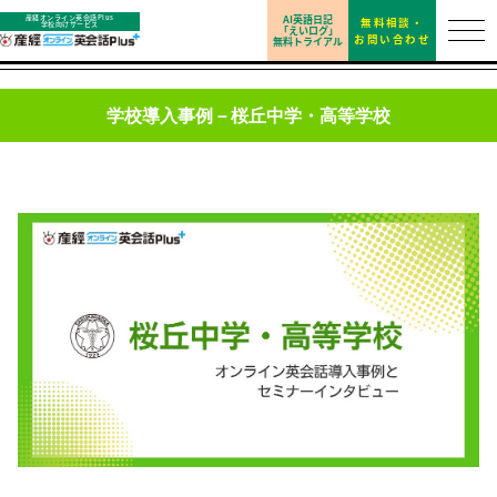
AI英語日記
産経オンライン英会話Plus
無料相談・
学校向けサービス
「えいログ」
お問い合わせ
無料トライアル
学校導入事例－桜丘中学・高等学校