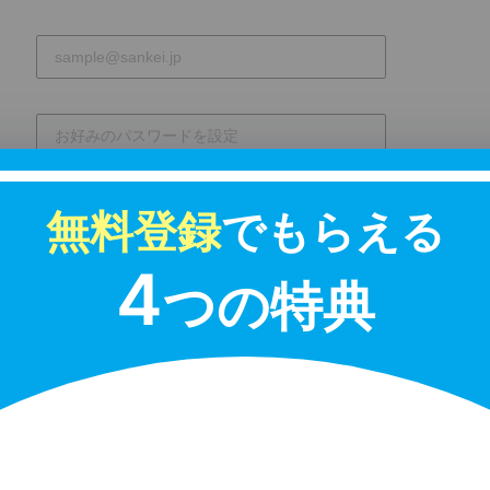
入力したパスワードを表示
※半角英数8文字以上で設定してください。
無料登録
でもらえる
4
利用規約
つの特典
産経ヒューマンラーニング株式会社（以下、「当
は、当社が運営する「産経オンライン英会話Plus
ンライン英会話サービス並びにその他関連するサ
「本サービス」といいます）を利用することに関
り利用規約（以下、「本利用規約」といいます）