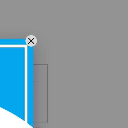
社」といいます）
」上で提供するオ
ービス（以下、
して、以下のとお
を定めます。利用