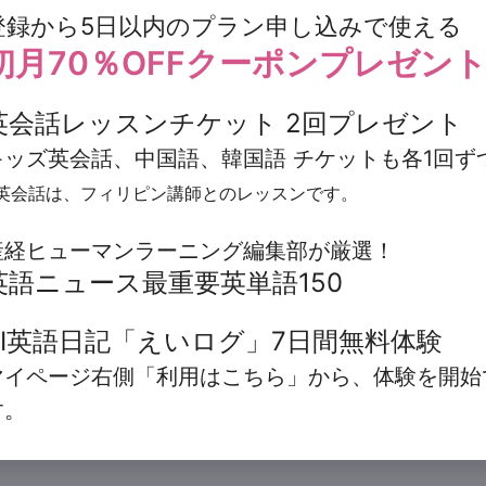
※一番下までお読みいただきご同意いただける場合、同意
を希望する者は、必ず本利用規約を本サービス利
登録から5日以内のプラン申し込みで使える
てください。
のとし、本サービスを利用する時点で本利用規約
初月70％OFFクーポンプレゼン
ものとみなします。
プライバシーポリシー
をお読みください。
英会話レッスンチケット 2回プレゼント
定義
同意して進む
キッズ英会話、中国語、韓国語 チケットも各1回ず
英会話は、フィリピン講師とのレッスンです。
第1条
産経ヒューマンラーニング編集部が厳選！
本利用規約において使用する用語を、以下のとお
英語ニュース最重要英単語150
「会員」とは、本サービスを利用するため、当
既に会員の方はこちら
AI英語日記「えいログ」7日間無料体験
（https://human.sankei.co.jp）におい
マイページ右側「利用はこちら」から、体験を開始
アドレス、ID、パスワード等のログイン情報及
マイページログイン
す。
用に必要な情報を登録し、アカウントを当社か
及び当社が会員と独立して決済することを承諾
トの利用者をいいます。