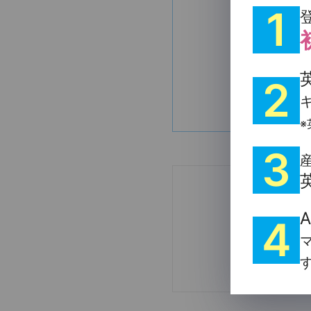
1
2
※
3
4