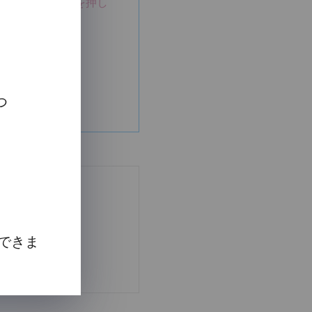
して進むボタンを押し
用前によく読むも
の内容を承諾した
ト
つ
り定義します。
社サイト
て当社が指定するメール
できま
び本サービスの利
ら付与された者、
したサブアカウン