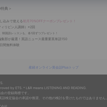
「サブアカウント」とは、アカウントを持った会
の特典＞
項に定める範囲内の家族もしくは会員が所属す
員の各人が保有するメールアドレス、ID、パス
申し込みで使える
初月70%OFFクーポンプレゼント！
ン情報及び本サービスの利用に必要な情報を登
フィリピン人講師）×2回
て、利用できるアカウントをいいます。
、韓国語レッスンも、各1回ずつプレゼント！
編集部が厳選！英語ニュース最重要英単語150
「利用者」とは、会員から「サブアカウント」
7日間無料体験
本サービスを利用することができる者をいいま
「レッスン」とは、本サービスにおいてコイン
を使用して受講できるオンライン英会話サービ
産経オンライン英会話Plusトップ
「無料体験レッスン」とは、会員もしくは利用
録時に無料で受講できるレッスンをいいます。
TS.
「有料サービス」とは、本サービスのうち、受
approved by ETS.＊L&R means LISTENING AND READING.
利用料金が設定されたものをいいます。
協会の登録商標です。
本英語検定協会の承認や推奨、その他の検討を受けたものではありません
「有料会員」とは、会員のうち、クレジットカ
登録し、「コイン」及び「チケット」を使⽤し
式会社