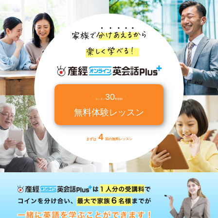
30
\
/
カンタン
秒登録!
無料体験レッスン
４
まずは
回の無料レッスン